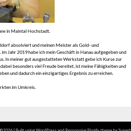
ne in Maintal Hochstadt.
dorf absolviert und meinen Meister als Gold- und
. im Jahr 2019 habe ich mein Geschäft in Hanau aufgegeben und
s. In meiner gut ausgestatteten Werkstatt gebe ich Kurse zur
abei besonders viel Freude bereitet, ist meine Fähigkeiten und
en und dadurch ein einzigartiges Ergebnis zu erreichen.
rkten im Umkreis.
©2026
| Built using WordPress and
Responsive Blogily
theme by Super