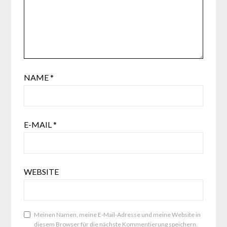
NAME
*
E-MAIL
*
WEBSITE
Meinen Namen, meine E-Mail-Adresse und meine Website in
diesem Browser für die nächste Kommentierung speichern.